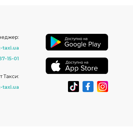
неджер:
-taxi.ua
87-15-01
т Такси:
-taxi.ua