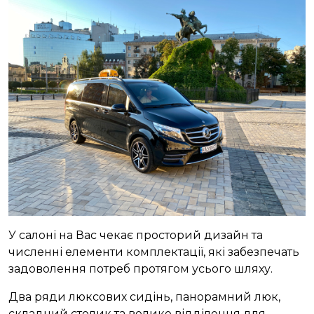
У салоні на Вас чекає просторий дизайн та
численні елементи комплектації, які забезпечать
задоволення потреб протягом усього шляху.
Два ряди люксових сидінь, панорамний люк,
складний столик та велике відділення для